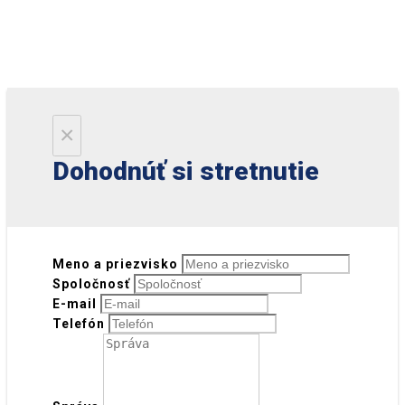
×
Dohodnúť si stretnutie
Meno a priezvisko
Spoločnosť
E-mail
Telefón