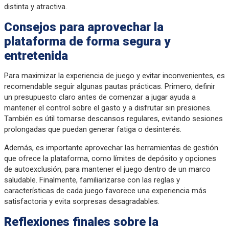
distinta y atractiva.
Consejos para aprovechar la
plataforma de forma segura y
entretenida
Para maximizar la experiencia de juego y evitar inconvenientes, es
recomendable seguir algunas pautas prácticas. Primero, definir
un presupuesto claro antes de comenzar a jugar ayuda a
mantener el control sobre el gasto y a disfrutar sin presiones.
También es útil tomarse descansos regulares, evitando sesiones
prolongadas que puedan generar fatiga o desinterés.
Además, es importante aprovechar las herramientas de gestión
que ofrece la plataforma, como límites de depósito y opciones
de autoexclusión, para mantener el juego dentro de un marco
saludable. Finalmente, familiarizarse con las reglas y
características de cada juego favorece una experiencia más
satisfactoria y evita sorpresas desagradables.
Reflexiones finales sobre la