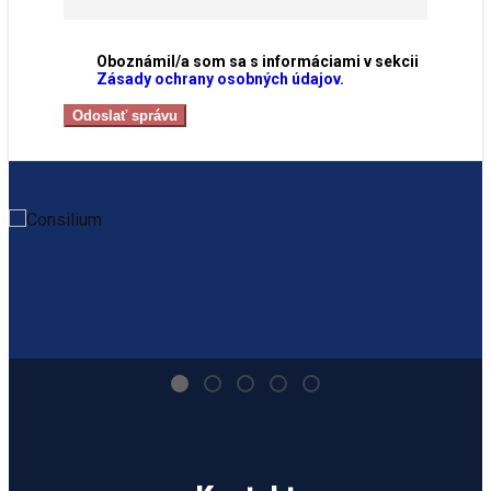
Oboznámil/a som sa s informáciami v sekcii
Zásady ochrany osobných údajov.
Odoslať správu