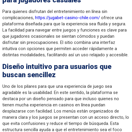
para jugadores casuales
Para quienes disfrutan del entretenimiento en línea sin
complicaciones,
https://jugabet-casino-chile.com/
ofrece una
plataforma diseñada para que la experiencia sea fluida y segura.
La facilidad para navegar entre juegos y funciones es clave para
que jugadores ocasionales se sientan cómodos y puedan
disfrutar sin preocupaciones. El sitio combina una interfaz
intuitiva con opciones que permiten acceder rápidamente a
distintas modalidades, facilitando así un uso relajado y accesible.
Diseño intuitivo para usuarios que
buscan sencillez
Uno de los pilares para que una experiencia de juego sea
agradable es la usabilidad. En este sentido, la plataforma se
destaca por un diseño pensado para que incluso quienes no
tienen mucha experiencia en casinos en línea puedan
desplazarse con facilidad. Los menús están organizados de
manera clara y los juegos se presentan con un acceso directo, lo
que evita confusiones y reduce el tiempo de búsqueda. Esta
estructura sencilla ayuda a que el entretenimiento sea el foco