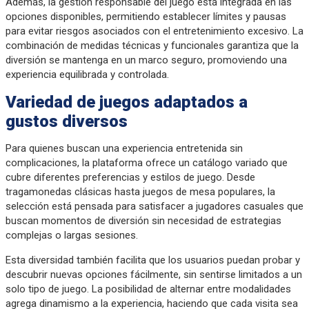
Además, la gestión responsable del juego está integrada en las
opciones disponibles, permitiendo establecer límites y pausas
para evitar riesgos asociados con el entretenimiento excesivo. La
combinación de medidas técnicas y funcionales garantiza que la
diversión se mantenga en un marco seguro, promoviendo una
experiencia equilibrada y controlada.
Variedad de juegos adaptados a
gustos diversos
Para quienes buscan una experiencia entretenida sin
complicaciones, la plataforma ofrece un catálogo variado que
cubre diferentes preferencias y estilos de juego. Desde
tragamonedas clásicas hasta juegos de mesa populares, la
selección está pensada para satisfacer a jugadores casuales que
buscan momentos de diversión sin necesidad de estrategias
complejas o largas sesiones.
Esta diversidad también facilita que los usuarios puedan probar y
descubrir nuevas opciones fácilmente, sin sentirse limitados a un
solo tipo de juego. La posibilidad de alternar entre modalidades
agrega dinamismo a la experiencia, haciendo que cada visita sea