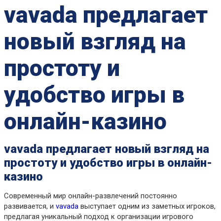
vavada предлагает
новый взгляд на
простоту и
удобство игры в
онлайн-казино
vavada предлагает новый взгляд на
простоту и удобство игры в онлайн-
казино
Современный мир онлайн-развлечений постоянно
развивается, и
vavada
выступает одним из заметных игроков,
предлагая уникальный подход к организации игрового