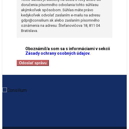
doručenia písomného odvolania tohto súhlasu
akýmkoľvek spôsobom. Súhlas máte právo
kedykoľvek odvolať zaslaním e-mailu na adresu
gdpr@consilium.sk alebo zaslaním písomného
oznámenia na adresu: Štefanovičova 18, 811 04
Bratislava.
Oboznámil/a som sa s informáciami v sekcii
Zásady ochrany osobných údajov.
Odoslať správu