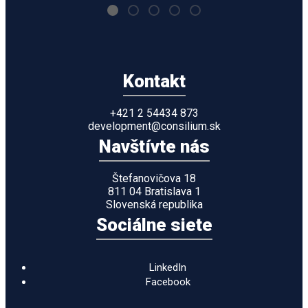
Kontakt
+421 2 54434 873
development@consilium.sk
Navštívte nás
Štefanovičova 18
811 04 Bratislava 1
Slovenská republika
Sociálne siete
LinkedIn
Facebook