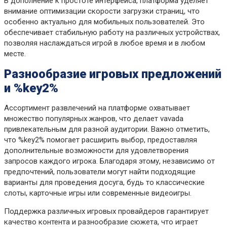
В дополнение к простоте интерфейса, платформа уделяет
внимание оптимизации скорости загрузки страниц, что
особенно актуально для мобильных пользователей. Это
обеспечивает стабильную работу на различных устройствах,
позволяя наслаждаться игрой в любое время и в любом
месте.
Разнообразие игровых предложений
и %key2%
Ассортимент развлечений на платформе охватывает
множество популярных жанров, что делает vavada
привлекательным для разной аудитории. Важно отметить,
что %key2% помогает расширить выбор, предоставляя
дополнительные возможности для удовлетворения
запросов каждого игрока. Благодаря этому, независимо от
предпочтений, пользователи могут найти подходящие
варианты для проведения досуга, будь то классические
слоты, карточные игры или современные видеоигры.
Поддержка различных игровых провайдеров гарантирует
качество контента и разнообразие сюжета, что играет