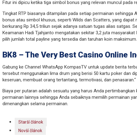
Fitur ini dipicu ketika tiga simbol bonus yang relevan muncul pada
Tingkat RTP biasanya ditampilan pada setiap permainan sehingga A
bonus atau simbol khusus, seperti Wilds dan Scatters, yang dapa
berkurang Rp 34,5 triliun sejak adanya satuan tugas alias satgas. 
Keamanan Hadi Tjahjanto mengatakan sekitar 3,2 juta masyarakat Ind
pilih jumlah total payline yang tersedia dan taruhan koin maksimum.
BK8 – The Very Best Casino Online I
Gabung ke Channel WhatsApp KompasTV untuk update berita terba
tersebut menggunakan lima drum yang berisi 50 kartu poker dan di
keseruan, membuat orang tertantang, termotivasi, dan penasaran.“ 
Biaya per putaran adalah sesuatu yang harus Anda pertimbangkan 
permainan lainnya sehingga Anda sebaiknya memilih permainan yang 
dimenangkan selama permainan.
Starší článok
Novší článok