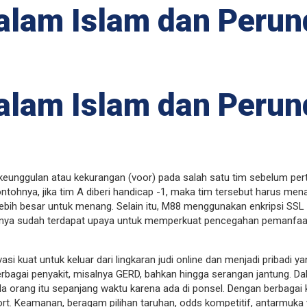
alam Islam dan Peru
alam Islam dan Peru
eunggulan atau kekurangan (voor) pada salah satu tim sebelum perta
tohnya, jika tim A diberi handicap -1, maka tim tersebut harus mena
lebih besar untuk menang. Selain itu, M88 menggunakan enkripsi SSL
annya sudah terdapat upaya untuk memperkuat pencegahan pemanfaa
asi kuat untuk keluar dari lingkaran judi online dan menjadi pribadi
berbagai penyakit, misalnya GERD, bahkan hingga serangan jantung. D
pada orang itu sepanjang waktu karena ada di ponsel. Dengan berbaga
ort. Keamanan, beragam pilihan taruhan, odds kompetitif, antarmuk