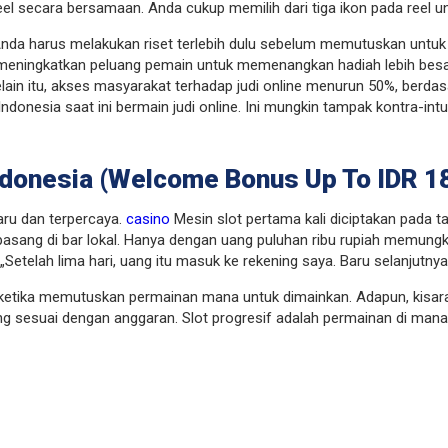
 reel secara bersamaan. Anda cukup memilih dari tiga ikon pada reel 
nda harus melakukan riset terlebih dulu sebelum memutuskan untuk ta
t meningkatkan peluang pemain untuk memenangkan hadiah lebih besa
Selain itu, akses masyarakat terhadap judi online menurun 50%, berda
onesia saat ini bermain judi online. Ini mungkin tampak kontra-intui
ndonesia (Welcome Bonus Up To IDR 1
ru dan terpercaya.
casino
Mesin slot pertama kali diciptakan pada t
pasang di bar lokal. Hanya dengan uang puluhan ribu rupiah memung
„Setelah lima hari, uang itu masuk ke rekening saya. Baru selanjutny
ketika memutuskan permainan mana untuk dimainkan. Adapun, kisaran 
sesuai dengan anggaran. Slot progresif adalah permainan di mana ni