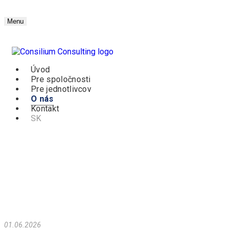
Menu
Úvod
Pre spoločnosti
Pre jednotlivcov
O nás
Kontakt
SK
01.06.2026