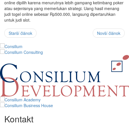
online dipilih karena menurutnya lebih gampang ketimbang poker
atau sejenisnya yang memerlukan strategi. Uang hasil menang
judi togel online sebesar Rp500.000, langsung dipertaruhkan
untuk judi slot.
Starší článok
Novší článok
Kontakt