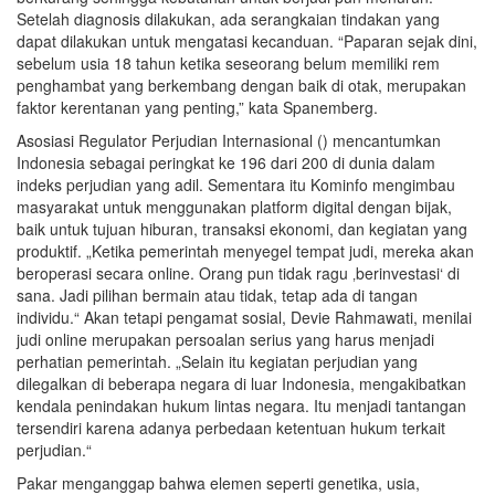
Setelah diagnosis dilakukan, ada serangkaian tindakan yang
dapat dilakukan untuk mengatasi kecanduan. “Paparan sejak dini,
sebelum usia 18 tahun ketika seseorang belum memiliki rem
penghambat yang berkembang dengan baik di otak, merupakan
faktor kerentanan yang penting,” kata Spanemberg.
Asosiasi Regulator Perjudian Internasional () mencantumkan
Indonesia sebagai peringkat ke 196 dari 200 di dunia dalam
indeks perjudian yang adil. Sementara itu Kominfo mengimbau
masyarakat untuk menggunakan platform digital dengan bijak,
baik untuk tujuan hiburan, transaksi ekonomi, dan kegiatan yang
produktif. „Ketika pemerintah menyegel tempat judi, mereka akan
beroperasi secara online. Orang pun tidak ragu ‚berinvestasi‘ di
sana. Jadi pilihan bermain atau tidak, tetap ada di tangan
individu.“ Akan tetapi pengamat sosial, Devie Rahmawati, menilai
judi online merupakan persoalan serius yang harus menjadi
perhatian pemerintah. „Selain itu kegiatan perjudian yang
dilegalkan di beberapa negara di luar Indonesia, mengakibatkan
kendala penindakan hukum lintas negara. Itu menjadi tantangan
tersendiri karena adanya perbedaan ketentuan hukum terkait
perjudian.“
Pakar menganggap bahwa elemen seperti genetika, usia,