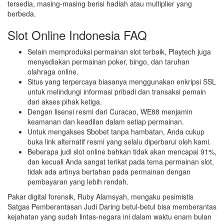
tersedia, masing-masing berisi hadiah atau multiplier yang
berbeda.
Slot Online Indonesia FAQ
Selain memproduksi permainan slot terbaik, Playtech juga
menyediakan permainan poker, bingo, dan taruhan
olahraga online.
Situs yang terpercaya biasanya menggunakan enkripsi SSL
untuk melindungi informasi pribadi dan transaksi pemain
dari akses pihak ketiga.
Dengan lisensi resmi dari Curacao, WE88 menjamin
keamanan dan keadilan dalam setiap permainan.
Untuk mengakses Sbobet tanpa hambatan, Anda cukup
buka link alternatif resmi yang selalu diperbarui oleh kami.
Beberapa judi slot online bahkan tidak akan mencapai 91%,
dan kecuali Anda sangat terikat pada tema permainan slot,
tidak ada artinya bertahan pada permainan dengan
pembayaran yang lebih rendah.
Pakar digital forensik, Ruby Alamsyah, mengaku pesimistis
Satgas Pemberantasan Judi Daring betul-betul bisa memberantas
kejahatan yang sudah lintas-negara ini dalam waktu enam bulan